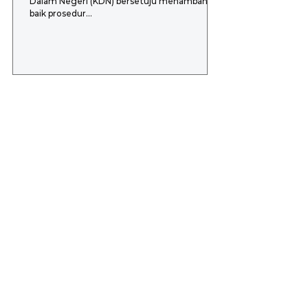
Dalam Negeri (KDN) bersetuju menambah
baik prosedur...