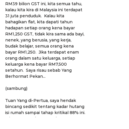
RM39 bilion GST ini, kita semua tahu, 
kalau kita kira di Malaysia ini terdapat 
31 juta penduduk.  Kalau kita 
bahagikan flat, kita dapati tahun 
hadapan setiap orang kena bayar 
RM1,250 GST, tidak kira sama ada bayi, 
nenek, yang berusia, yang kerja,  
budak belajar, semua orang kena 
bayar RM1,250.  Jika terdapat enam 
orang dalam satu keluarga, setiap 
keluarga kena bayar RM7,500 
setahun.  Saya risau sebab Yang 
Berhormat Pekan...
(sambung)
Tuan Yang di-Pertua, saya hendak 
bincang sedikit tentang kadar hutang 
isi rumah sampai tahap kritikal 88% ini. 
 Kita semua tahu, orang hutang 
banyak di Malaysia.  Ini fakta.  Apakah 